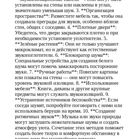
установлены на стены или наклеены в углах,
значительно уменьшая шум. 3. **Организация
пространства**: Разместите мебель так, чтобы она
создавала преграды для звуков, особенно вблизи
стен, общих с соседями. 4. **Плотные двери**:
Убедитесь, что двери закрываются плотно и при
необходимости установите уплотнители. 5.
**Зелёные растения**: Они не только улучшают
микроклимат, но и действуют как естественные
звукопоглотители. 6. **Блокиратор шума**:
Специальные устройства для создания белого
шума могут помочь замаскировать посторонние
звуки. 7. **Ручные работы**: Повесьте картины
или плакаты на стены — они могут повысить
уровень звуковой изоляции. 8. **Использование
мебели**: Книги, диваны и другие крупные
предметы могут служить звукоизоляцией. 9.
**Устранение источников беспокойства**: Если
соседи шумят, попробуйте поговорить с ними или
использовать беруши на время. 10. **Создание
ритмичных звуков**: Музыка или звуки природы
могут заглушить нежелательные шумы и создать
атмосферу уюта. Сочетание этих методов поможет
создать более тихую и комфортную обстановку в
вашем доме без масштабного ремонта.